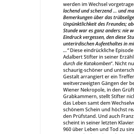
werden im Wechsel vorgetrage
lachend und scherzend … und m
Bemerkungen über das trübselige
Unpünktlichkeit des Freundes; ab
Stunde war es ganz anders: nie w
Eindruck vergessen, den diese St
unterirdischen Aufenthaltes in m
…“
Diese eindrückliche Episode 
Adalbert Stifter in seiner Erzäh
durch die Katakomben
“. Nicht n
schaurig-schöner und untersch
Gestalt arrangiert er ein Treffe
weitverzweigten Gängen der 
Wiener Nekropole, in den Grüf
Grabkammern, stellt Stifter nic
das Leben samt dem Wechselve
schönem Schein und höchst re
den Prüfstand. Und auch Franz
scheint in seiner letzten Klavi
960 über Leben und Tod zu sinn