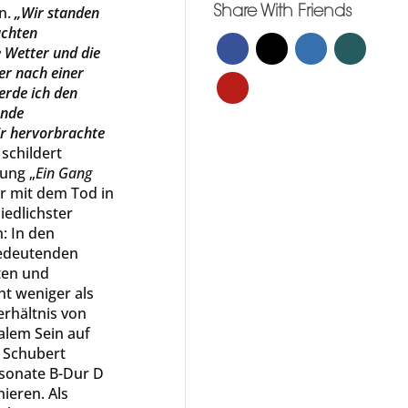
n.
„Wir standen
Share With Friends
achten
 Wetter und die
er nach einer
erde ich den
unde
ir hervorbrachte
schildert
lung „
Ein Gang
ur mit dem Tod in
iedlichster
n: In den
bedeutenden
ten und
ht weniger als
rhältnis von
alem Sein auf
 Schubert
ersonate B-Dur D
ieren. Als