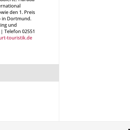
rnational
wie den 1. Preis
b in Dortmund.
ting und
t | Telefon 02551
rt-touristik.de