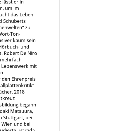
lässt er in
n, um im
ucht das Leben
nd Schuberts
henwelten“ zu
Wort-Ton-
siver kaum sein
 Hörbuch- und
a. Robert De Niro
 mehrfach
n Lebenswerk mit
en
r den Ehrenpreis
llplattenkritik“
bücher. 2018
stkreuz
usbildung begann
yoaki Matsuura,
n Stuttgart, bei
n Wien und bei
udierte. Harada