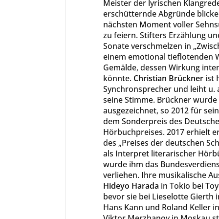
Meister der lyrischen Klangrede 
erschütternde Abgründe blicke
nächsten Moment voller Sehns
zu feiern. Stifters Erzählung u
Sonate verschmelzen in „Zwisc
einem emotional tieflotenden 
Gemälde, dessen Wirkung inten
könnte.
Christian Brückner
ist
Synchronsprecher und leiht u. 
seine Stimme. Brückner wurde
ausgezeichnet, so 2012 für sei
dem Sonderpreis des Deutsch
Hörbuchpreises. 2017 erhielt e
des „Preises der deutschen Scha
als Interpret literarischer Hör
wurde ihm das Bundesverdien
verliehen. Ihre musikalische A
Hideyo Harada
in Tokio bei To
bevor sie bei Lieselotte Gierth i
Hans Kann und Roland Keller i
Viktor Merzhanov in Moskau st