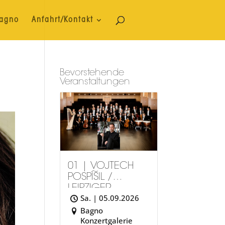
Bagno
Anfahrt/Kontakt
Bevorstehende
Veranstaltungen
01 | VOJTÉCH
POSPÍŠIL /
LEIPZIGER
Sa. | 05.09.2026
SYMPHONIEORC
HESTER
Bagno
Konzertgalerie