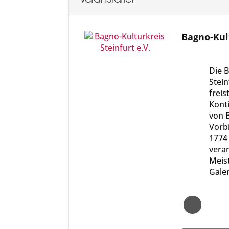
Bagno-Kult
Die B
Stein
frei
Konti
von 
Vorbi
1774 
veran
Meist
Galer