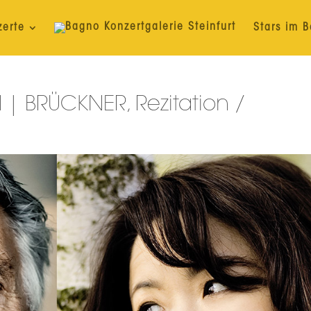
zerte
Stars im 
| BRÜCKNER, Rezitation /