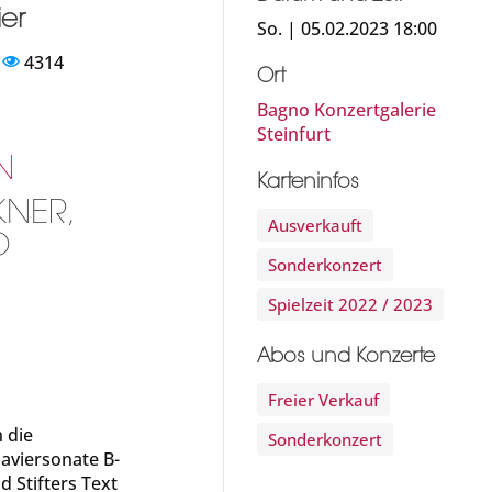
ier
So. | 05.02.2023 18:00
4314
Ort
Bagno Konzertgalerie
Steinfurt
N
Karteninfos
KNER,
Ausverkauft
O
Sonderkonzert
Spielzeit 2022 / 2023
Abos und Konzerte
Freier Verkauf
h die
Sonderkonzert
aviersonate B-
 Stifters Text