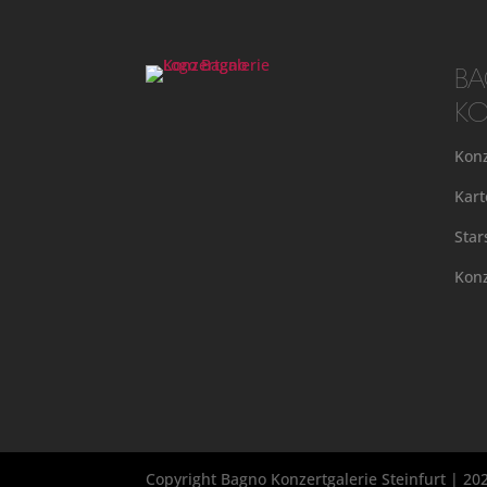
B
KO
Konz
Kart
Star
Konz
Copyright Bagno Konzertgalerie Steinfurt | 20