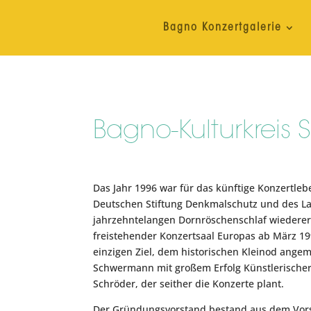
Bagno Konzertgalerie
Bagno-Kulturkreis St
Das Jahr 1996 war für das künftige Konzertleb
Deutschen Stiftung Denkmalschutz und des La
jahrzehntelangen Dornröschenschlaf wiedererwe
freistehender Konzertsaal Europas ab März 199
einzigen Ziel, dem historischen Kleinod ange
Schwermann mit großem Erfolg Künstlerischer 
Schröder, der seither die Konzerte plant.
Der Gründungsvorstand bestand aus dem Vorsta