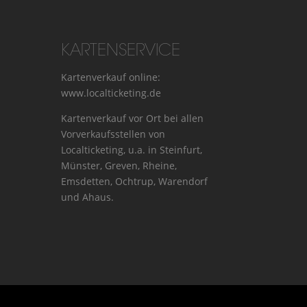
KARTENSERVICE
Kartenverkauf online:
www.localticketing.de
Kartenverkauf vor Ort bei allen
Vorverkaufs­stellen von
Localticketing, u.a. in Steinfurt,
Münster, Greven, Rheine,
Emsdetten, Ochtrup, Warendorf
und Ahaus.