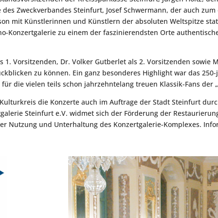
e des Zweckverbandes Steinfurt, Josef Schwermann, der auch zum 
son mit Künstlerinnen und Künstlern der absoluten Weltspitze stat
-Konzertgalerie zu einem der faszinierendsten Orte authentische
1. Vorsitzenden, Dr. Volker Gutberlet als 2. Vorsitzenden sowie Mi
rückblicken zu können. Ein ganz besonderes Highlight war das 250-
für die vielen teils schon jahrzehntelang treuen Klassik-Fans der „
-Kulturkreis die Konzerte auch im Auftrage der Stadt Steinfurt dur
alerie Steinfurt e.V. widmet sich der
Förderung der Restaurierung
 der Nutzung und Unterhaltung des Konzertgalerie-Komplexes. Inf