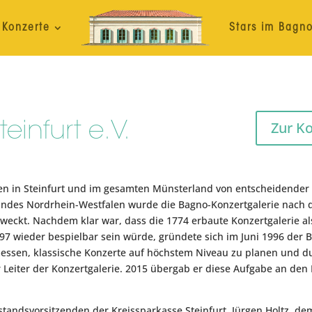
Konzerte
Stars im Bagn
Zur K
einfurt e.V.
en in Steinfurt und im gesamten Münsterland von entscheidender B
ndes Nordrhein-Westfalen wurde die Bagno-Konzertgalerie nach 
ckt. Nachdem klar war, dass die 1774 erbaute Konzertgalerie als 
7 wieder bespielbar sein würde, gründete sich im Juni 1996 der Ba
messen, klassische Konzerte auf höchstem Niveau zu planen und du
Leiter der Konzertgalerie. 2015 übergab er diese Aufgabe an den
ndsvorsitzenden der Kreissparkasse Steinfurt, Jürgen Holtz, dem 