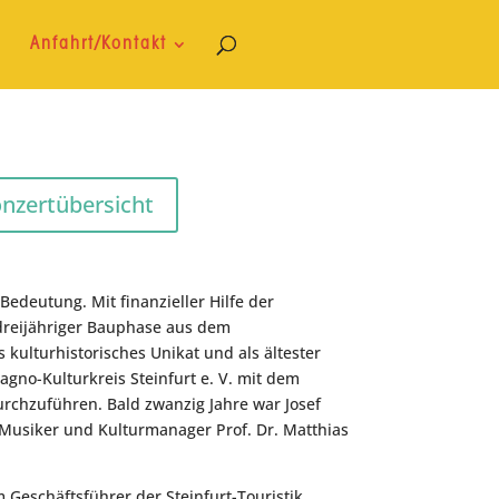
o
Anfahrt/Kontakt
onzertübersicht
edeutung. Mit finanzieller Hilfe der
dreijähriger Bauphase aus dem
kulturhistorisches Unikat und als ältester
gno-Kulturkreis Steinfurt e. V. mit dem
rchzuführen. Bald zwanzig Jahre war Josef
 Musiker und Kulturmanager Prof. Dr. Matthias
Geschäftsführer der Steinfurt-Touristik,