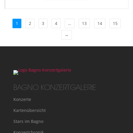
1
2
3
4
…
13
14
15
→
BAGNO KONZERTGALERIE
Konzerte
Kartenübersicht
Stars im Bagno
Konzertchronik