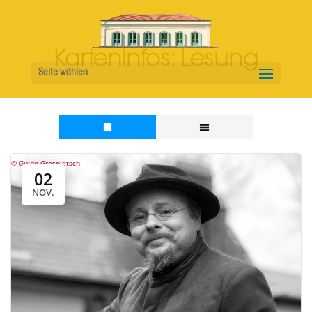
Karteninfos:
Lesung
Seite wählen
© Guido Grospietsch
02
NOV.