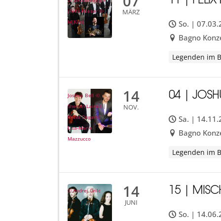
07
11 | FELI
© peuserdesign
MÄRZ
(Felix Klieser ©
MJKim)
So. | 07.03
Bagno Konze
Legenden im 
14
04 | JOSH
Joshua Bell ©
NOV.
Shervin Lainez |
Peter Dugan©
Sa. | 14.11
Lisa-Marie
Bagno Konze
Mazzucco
Legenden im 
14
15 | MISC
© Andrej Grilc
JUNI
So. | 14.06