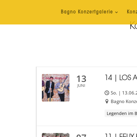
Bagno Konzertgalerie
Kon
K
13
14 | LOS 
© Adam Almeida
JUNI
So. | 13.06
Bagno Konze
Legenden im 