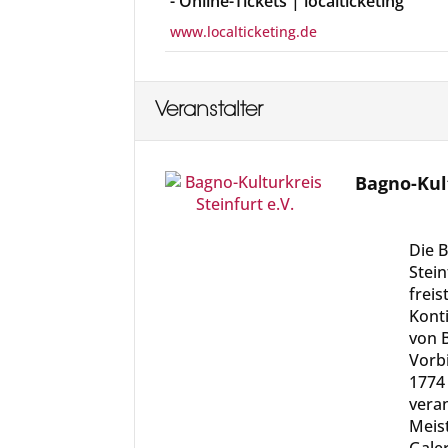
- Online-Tickets | localticketing
www.localticketing.de
Veranstalter
Bagno-Kult
Die B
Stein
frei
Konti
von 
Vorbi
1774 
veran
Meist
Galer