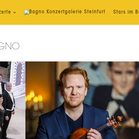
zerte
Stars im 
AGNO