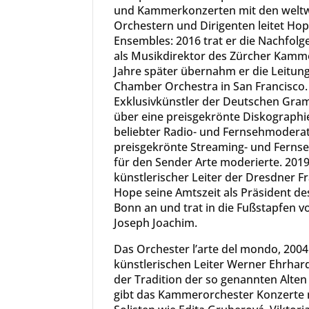
und Kammerkonzerten mit den weltw
Orchestern und Dirigenten leitet Hop
Ensembles: 2016 trat er die Nachfol
als Musikdirektor des Zürcher Kamme
Jahre später übernahm er die Leitun
Chamber Orchestra in San Francisco. 
Exklusivkünstler der Deutschen Gr
über eine preisgekrönte Diskographie
beliebter Radio- und Fernsehmoderato
preisgekrönte Streaming- und Fern
für den Sender Arte moderierte. 201
künstlerischer Leiter der Dresdner F
Hope seine Amtszeit als Präsident d
Bonn an und trat in die Fußstapfen 
Joseph Joachim.
Das Orchester l’arte del mondo, 200
künstlerischen Leiter Werner Ehrhard
der Tradition der so genannten Alte
gibt das Kammerorchester Konzerte