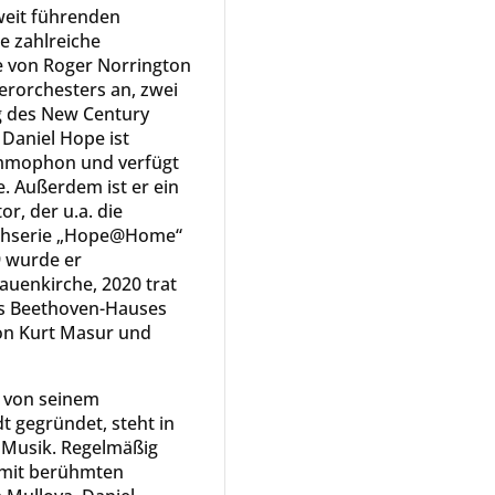
eit führenden
e zahlreiche
ge von Roger Norrington
rorchesters an, zwei
g des New Century
Daniel Hope ist
ammophon und verfügt
. Außerdem ist er ein
r, der u.a. die
sehserie „Hope@Home“
9 wurde er
rauenkirche, 2020 trat
es Beethoven-Hauses
von Kurt Masur und
4 von seinem
t gegründet, steht in
n Musik. Regelmäßig
 mit berühmten