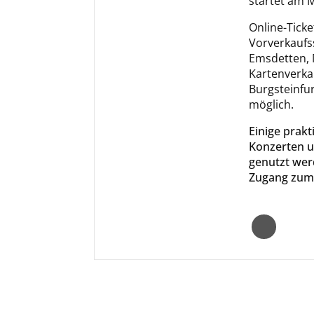
startet am M
Online-Ticke
Vorverkaufss
Emsdetten, 
Kartenverkau
Burgsteinfur
möglich.
Einige prak
Konzerten u
genutzt wer
Zugang zum K