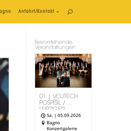
Bagno
Anfahrt/Kontakt
Bevorstehende
Veranstaltungen
01 | VOJTÉCH
POSPÍŠIL /
LEIPZIGER
Sa. | 05.09.2026
SYMPHONIEORC
HESTER
Bagno
Konzertgalerie