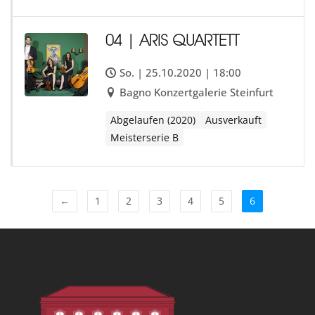
04 | ARIS QUARTETT
So. | 25.10.2020 | 18:00
Bagno Konzertgalerie Steinfurt
Abgelaufen (2020)
Ausverkauft
Meisterserie B
←
1
2
3
4
5
6